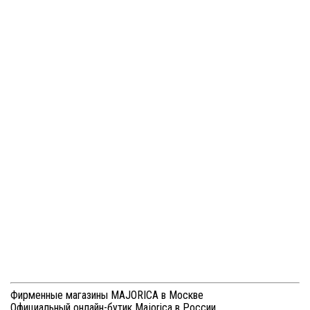
Из коллекции Sifnos
Быстрый просмотр
Браслет Sifnos
16826.01.2.B20.000.1
4 800 ₽
Быстрый просмотр
Браслет Sifnos
16714.01.2.B20.000.1
4 800 ₽
Вся коллекция
Фирменные магазины MAJORICA в Москве
Официальный онлайн-бутик Majorica в России