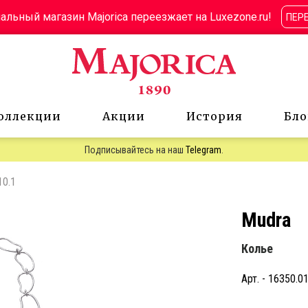
льный магазин Majorica переезжает на Luxezone.ru!
ПЕР
оллекции
Акции
История
Бло
Подписывайтесь на наш
Telegram
.
10.1
Mudra
Колье
Арт. - 16350.0