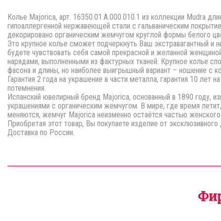
Колье Majorica, арт. 16350.01.A.000.010.1 из коллекции Mudra дл
гипоаллергенной нержавеющей стали с гальваническим покрытие
декорировано органическим жемчугом круглой формы белого цвет
Это крупное колье сможет подчеркнуть Ваш экстравагантный и ни
будете чувствовать себя самой прекрасной и желанной женщиной
нарядами, выполненными из фактурных тканей. Крупное колье сп
фасона и длины, но наиболее выигрышный вариант – ношение с к
Гарантия 2 года на украшение в части металла, гарантия 10 лет н
потемнения.
Испанский ювелирный бренд Majorica, основанный в 1890 году, 
украшениями c органическим жемчугом. В мире, где время летит,
меняются, жемчуг Majorica неизменно остаётся частью женского
Приобретая этот товар, Вы покупаете изделие от эксклюзивного
Доставка по России.
Фир