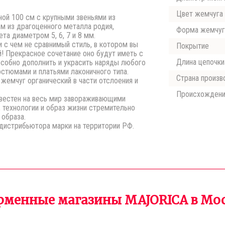
Цвет жемчуга
иной 100 см с крупными звеньями из
м из драгоценного металла родия,
Форма жемчуг
а диаметром 5, 6, 7 и 8 мм.
 с чем не сравнимый стиль, в котором вы
Покрытие
! Прекрасное сочетание оно будут иметь с
Длина цепочки
особно дополнить и украсить наряды любого
остюмами и платьями лаконичного типа.
Страна произв
а жемчуг органический в части отслоения и
Происхожден
известен на весь мир завораживающими
 технологии и образ жизни стремительно
 образа.
 дистрибьютора марки на территории РФ.
менные магазины MAJORICA в Мо