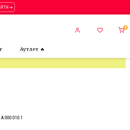
ЕЙТИ ➔
0
г
Аутлет 🔥
1.A.000.010.1