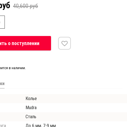
руб
40,600 руб
е
ть о поступлении
вится в наличии.
ки
Колье
Mudra
Сталь
уга
До 6 мм, 7-9 мм