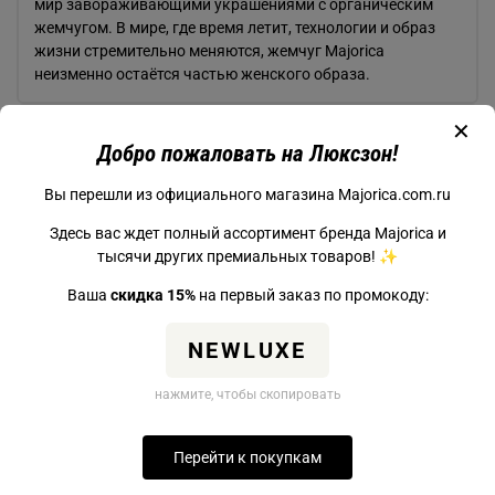
мир завораживающими украшениями c органическим
жемчугом. В мире, где время летит, технологии и образ
жизни стремительно меняются, жемчуг Majorica
неизменно остаётся частью женского образа.
✕
Характеристики
Добро пожаловать на Люксзон!
Вы перешли из официального магазина Majorica.com.ru
Здесь вас ждет полный ассортимент бренда Majorica и
тысячи других премиальных товаров! ✨
Из коллекции Majorica EXQUISITE
Ваша
скидка 15%
на первый заказ по промокоду:
NEWLUXE
нажмите, чтобы скопировать
Перейти к покупкам