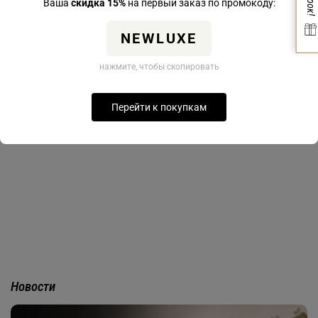
Ваша
скидка 15%
на первый заказ по промокоду:
NEWLUXE
нажмите, чтобы скопировать
Кулоны Majorica
Серьги Majorica
12849.01.2.N42.000.1
Перейти к покупкам
12850.01.2.000.010.1
19 100 ₽
17 400 ₽
Новости