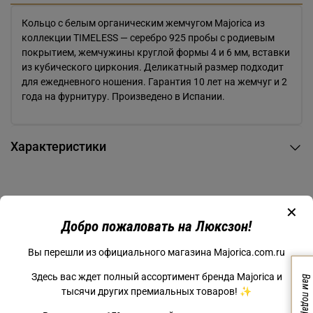
Кольцо с белым органическим жемчугом Majorica из
коллекции TIMELESS — серебро 925 пробы с родиевым
покрытием, жемчужины круглой формы 4 и 6 мм, вставки
из кубического циркония. Деликатный размер подходит
для ежедневного ношения. Гарантия 10 лет на жемчуг и 2
года на фурнитуру. Произведено в Испании.
Характеристики
✕
Добро пожаловать на Люксзон!
Из коллекции Majorica TIMELESS
Вы перешли из официального магазина Majorica.com.ru
Здесь вас ждет полный ассортимент бренда Majorica и
Вам подарок!
тысячи других премиальных товаров! ✨