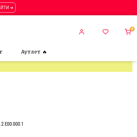
ЕЙТИ ➔
0
г
Аутлет 🔥
.2.E00.000.1