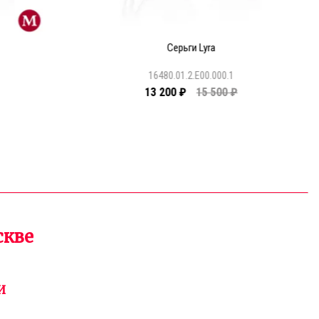
Серьги Lyra
1
16480.01.2.E00.000.1
13 200 ₽
15 500 ₽
скве
И