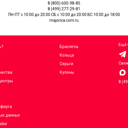
8 (800) 600-98-85
8 (499) 277-29-81
ПН-ПТ с 10:00 до 20:00 СБ с 10:00 до 20:00 ВС 10:00 до 18:00
majorica.com.ru
Ещё 
ь?
Браслеты
Кольца
Свяж
Серьги
чества
Кулоны
центры
8 (4
оферта
ые данные
okie