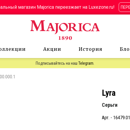
льный магазин Majorica переезжает на Luxezone.ru!
ПЕР
оллекции
Акции
История
Бло
Подписывайтесь на наш
Telegram
.
00.000.1
Lyra
Серьги
Арт. - 16479.01