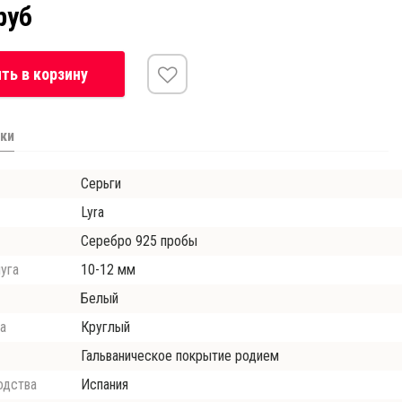
руб
ть в корзину
ки
Серьги
Lyra
Серебро 925 пробы
уга
10-12 мм
Белый
а
Круглый
Гальваническое покрытие родием
одства
Испания