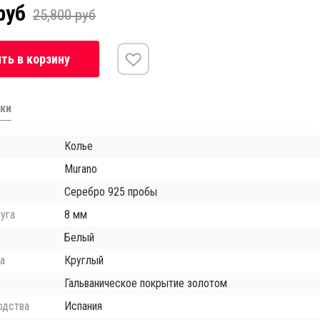
руб
25,800 руб
ть в корзину
ки
Колье
Murano
Серебро 925 пробы
уга
8 мм
Белый
а
Круглый
Гальваническое покрытие золотом
одства
Испания