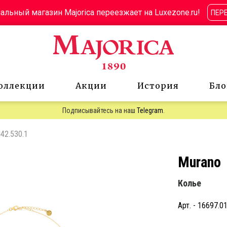
льный магазин Majorica переезжает на Luxezone.ru!
ПЕР
оллекции
Акции
История
Бло
Подписывайтесь на наш
Telegram
.
N42.530.1
Murano
Колье
Арт. - 16697.0