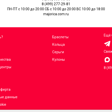
8 (499) 277-29-81
ПН-ПТ с 10:00 до 20:00 СБ с 10:00 до 20:00 ВС 10:00 до 18:00
majorica.com.ru
Ещё 
ь?
Браслеты
Кольца
Свяж
Серьги
чества
Кулоны
центры
8 (4
оферта
ые данные
okie
г