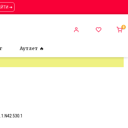
ЕЙТИ ➔
0
г
Аутлет 🔥
1.1.N42.530.1