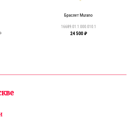
Браслет Murano
1
16689.01.1.000.010.1
₽
24 500 ₽
скве
И