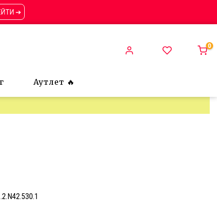
ЕЙТИ ➔
0
г
Аутлет 🔥
1.2.N42.530.1