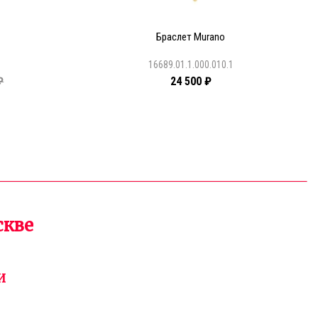
Браслет Murano
1
16689.01.1.000.010.1
₽
24 500 ₽
скве
И