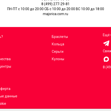
8 (499) 277-29-81
ПН-ПТ с 10:00 до 20:00 СБ с 10:00 до 20:00 ВС 10:00 до 18:00
majorica.com.ru
Ещё 
ь?
Браслеты
Кольца
Свяж
Серьги
чества
Кулоны
центры
8 (4
оферта
ые данные
okie
г