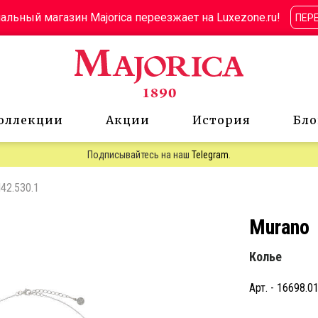
льный магазин Majorica переезжает на Luxezone.ru!
ПЕР
оллекции
Акции
История
Бло
Подписывайтесь на наш
Telegram
.
N42.530.1
Murano
Колье
Арт. - 16698.0