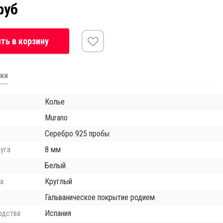
руб
ть в корзину
ки
Колье
Murano
Серебро 925 пробы
уга
8 мм
Белый
а
Круглый
Гальваническое покрытие родием
одства
Испания