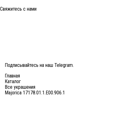
Свяжитесь с нами
Здравствуйте, меня заинтересовали украшения на сайте Majorica.
Здравствуйте, меня заинтересовали украшения на сайте Majorica.
8 (499) 277-29-81
Подписывайтесь на наш
Telegram
.
Главная
Каталог
Все украшения
Majorica 17178.01.1.E00.906.1