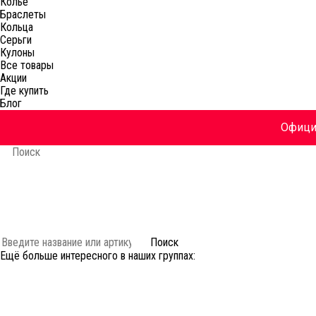
Колье
Браслеты
Кольца
Серьги
Кулоны
Все товары
Акции
Где купить
Блог
Официа
Украшения
Коллекции
Акции
История
Блог
Аутлет 🔥
Поиск
Ещё больше интересного в наших группах: