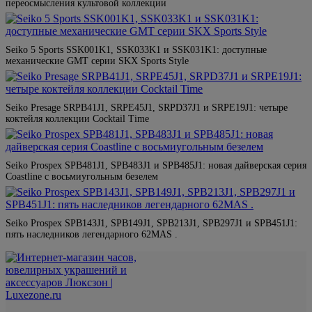
переосмысления культовой коллекции
Seiko 5 Sports SSK001K1, SSK033K1 и SSK031K1: доступные
механические GMT серии SKX Sports Style
Seiko Presage SRPB41J1, SRPE45J1, SRPD37J1 и SRPE19J1: четыре
коктейля коллекции Cocktail Time
Seiko Prospex SPB481J1, SPB483J1 и SPB485J1: новая дайверская серия
Coastline с восьмиугольным безелем
Seiko Prospex SPB143J1, SPB149J1, SPB213J1, SPB297J1 и SPB451J1:
пять наследников легендарного 62MAS .