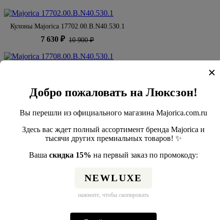
Кулоны Majorica 17702.00.B.N40.530.1
7 630 ₽
10 900 ₽
Кулоны Majorica 17708.00.B.N40.530.1
✕
7 630 ₽
10 900 ₽
Добро пожаловать на Люксзон!
Кулоны Majorica 17691.00.B.N40.530.1
Вы перешли из официального магазина Majorica.com.ru
7 630 ₽
10 900 ₽
Здесь вас ждет полный ассортимент бренда Majorica и
тысячи других премиальных товаров! ✨
Новости
Ваша
скидка 15%
на первый заказ по промокоду:
Чем бижутерия отличается от ювелирных украшений
NEWLUXE
нажмите, чтобы скопировать
Бренды, ушедшие из России: как купить оригинал, а не реплику