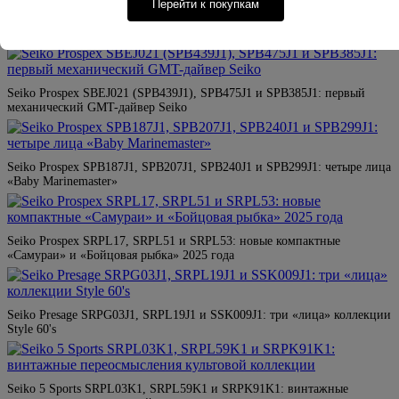
Перейти к покупкам
Seiko 5 Sports SRPL03K1 и SRPL05K1: пара 1968 Heritage Recreation
Limited Edition
Seiko Prospex SBEJ021 (SPB439J1), SPB475J1 и SPB385J1: первый
механический GMT-дайвер Seiko
Seiko Prospex SPB187J1, SPB207J1, SPB240J1 и SPB299J1: четыре лица
«Baby Marinemaster»
Seiko Prospex SRPL17, SRPL51 и SRPL53: новые компактные
«Самураи» и «Бойцовая рыбка» 2025 года
Seiko Presage SRPG03J1, SRPL19J1 и SSK009J1: три «лица» коллекции
Style 60's
Seiko 5 Sports SRPL03K1, SRPL59K1 и SRPK91K1: винтажные