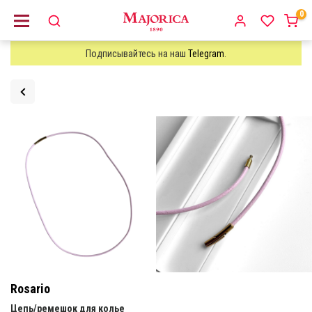
0
Подписывайтесь на наш
Telegram
.
Rosario
Цепь/ремешок для колье