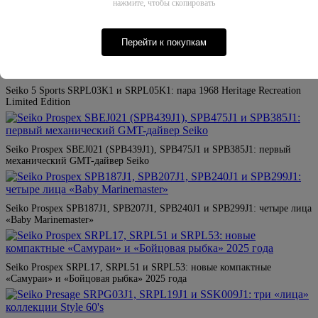
нажмите, чтобы скопировать
Перейти к покупкам
Бренды, ушедшие из России: как купить оригинал, а не реплику
Seiko 5 Sports SRPL03K1 и SRPL05K1: пара 1968 Heritage Recreation
Limited Edition
Seiko Prospex SBEJ021 (SPB439J1), SPB475J1 и SPB385J1: первый
механический GMT-дайвер Seiko
Seiko Prospex SPB187J1, SPB207J1, SPB240J1 и SPB299J1: четыре лица
«Baby Marinemaster»
Seiko Prospex SRPL17, SRPL51 и SRPL53: новые компактные
«Самураи» и «Бойцовая рыбка» 2025 года