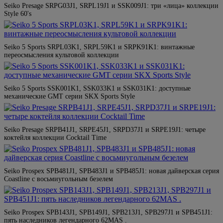
Seiko Presage SRPG03J1, SRPL19J1 и SSK009J1: три «лица» коллекции
Style 60's
Seiko 5 Sports SRPL03K1, SRPL59K1 и SRPK91K1: винтажные
переосмысления культовой коллекции
Seiko 5 Sports SSK001K1, SSK033K1 и SSK031K1: доступные
механические GMT серии SKX Sports Style
Seiko Presage SRPB41J1, SRPE45J1, SRPD37J1 и SRPE19J1: четыре
коктейля коллекции Cocktail Time
Seiko Prospex SPB481J1, SPB483J1 и SPB485J1: новая дайверская серия
Coastline с восьмиугольным безелем
Seiko Prospex SPB143J1, SPB149J1, SPB213J1, SPB297J1 и SPB451J1:
пять наследников легендарного 62MAS .