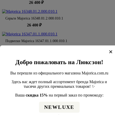
26 400 ₽
Серьги Majorica 16348.01.2.000.010.1
26 400 ₽
Подвески Majorica 16347.01.1.000.010.1
19 600 ₽
28 000 ₽
✕
Добро пожаловать на Люксзон!
Кольца Majorica 16349.01.2.
11 060 ₽
15 800 ₽
Вы перешли из официального магазина Majorica.com.ru
Здесь вас ждет полный ассортимент бренда Majorica и
Серьги Majorica 16348.01.1.E00.000.1
тысячи других премиальных товаров! ✨
28 000 ₽
Ваша
скидка 15%
на первый заказ по промокоду:
Новости
NEWLUXE
Чем бижутерия отличается от ювелирных украшений