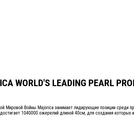
com.ru, помогите выбрать
com.ru, помогите выбрать
CA WORLD'S LEADING PEARL PR
ой Мировой Войны Majorica занимает лидирующие позиции среди про
достигает 1040000 ожерелий длиной 40см, для создания которых и