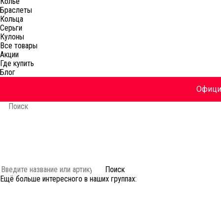
Колье
Браслеты
Кольца
Серьги
Кулоны
Все товары
Акции
Где купить
Блог
Официа
Украшения
Коллекции
Акции
История
Блог
Аутлет 🔥
Поиск
Ещё больше интересного в наших группах: