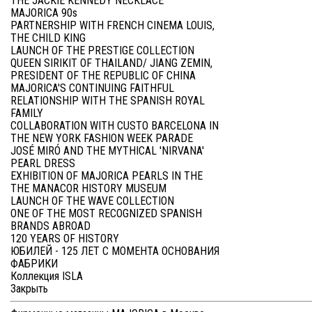
THE JACKIE KENNEDY NECKLACE
MAJORICA 90s
PARTNERSHIP WITH FRENCH CINEMA LOUIS,
THE CHILD KING
LAUNCH OF THE PRESTIGE COLLECTION
QUEEN SIRIKIT OF THAILAND/ JIANG ZEMIN,
PRESIDENT OF THE REPUBLIC OF CHINA
MAJORICA'S CONTINUING FAITHFUL
RELATIONSHIP WITH THE SPANISH ROYAL
FAMILY
COLLABORATION WITH CUSTO BARCELONA IN
THE NEW YORK FASHION WEEK PARADE
JOSÉ MIRÓ AND THE MYTHICAL 'NIRVANA'
PEARL DRESS
EXHIBITION OF MAJORICA PEARLS IN THE
THE MANACOR HISTORY MUSEUM
LAUNCH OF THE WAVE COLLECTION
ONE OF THE MOST RECOGNIZED SPANISH
BRANDS ABROAD
120 YEARS OF HISTORY
ЮБИЛЕЙ - 125 ЛЕТ С МОМЕНТА ОСНОВАНИЯ
ФАБРИКИ
Коллекция ISLA
Закрыть