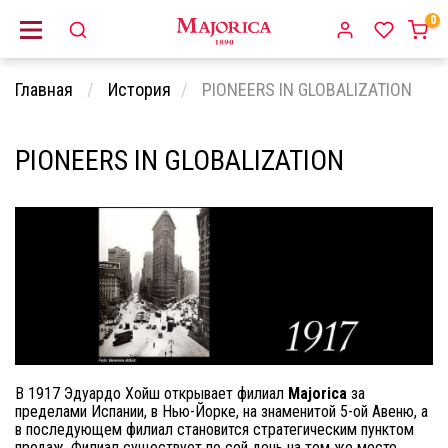
0
Главная
История
PIONEERS IN GLOBALIZATION
PIONEERS IN GLOBALIZATION
В 1917 Эдуардо Хойш открывает филиал
Majorica
за
пределами Испании, в Нью-Йорке, на знаменитой 5-ой Авеню, a
в последующем филиал становится стратегическим пунктом
продаж. Филиал существует по сей день на том же месте.